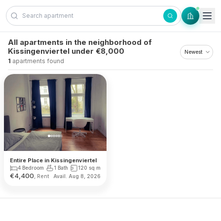
Skip to content
All apartments in the neighborhood of
Kissingenviertel under €8,000
1
apartments found
Entire Place in Kissingenviertel
4 Bedroom
1 Bath
120
sq m
€
4,400
, Rent
Avail. Aug 8, 2026