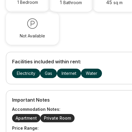
1
45
1 Bedroom
Bathroom
sq m
Not Available
Facilities included within rent:
Electricity
Gas
Internet
Water
Important Notes
Accommodation Notes:
Apartment
Private Room
Price Range: