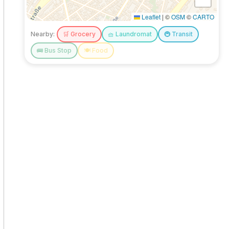
Leaflet
|
©
OSM
©
CARTO
Nearby:
🛒
Grocery
🧺
Laundromat
🚇
Transit
🚌
Bus Stop
🍽️
Food