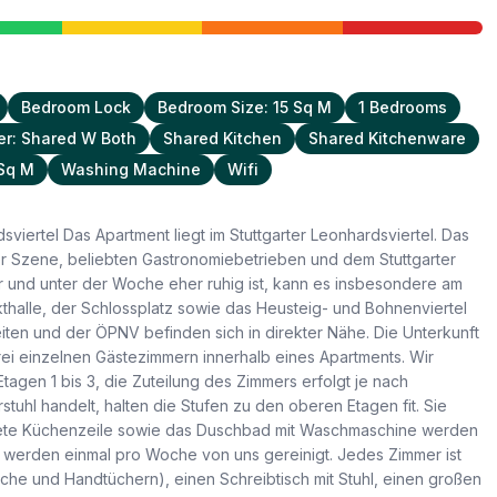
Bedroom Lock
Bedroom Size: 15 Sq M
1 Bedrooms
r: Shared W Both
Shared Kitchen
Shared Kitchenware
 Sq M
Washing Machine
Wifi
sviertel Das Apartment liegt im Stuttgarter Leonhardsviertel. Das
iver Szene, beliebten Gastronomiebetrieben und dem Stuttgarter
ber und unter der Woche eher ruhig ist, kann es insbesondere am
halle, der Schlossplatz sowie das Heusteig- und Bohnenviertel
iten und der ÖPNV befinden sich in direkter Nähe. Die Unterkunft
rei einzelnen Gästezimmern innerhalb eines Apartments. Wir
tagen 1 bis 3, die Zuteilung des Zimmers erfolgt je nach
uhl handelt, halten die Stufen zu den oberen Etagen fit. Sie
attete Küchenzeile sowie das Duschbad mit Waschmaschine werden
ur werden einmal pro Woche von uns gereinigt. Jedes Zimmer ist
wäsche und Handtüchern), einen Schreibtisch mit Stuhl, einen großen