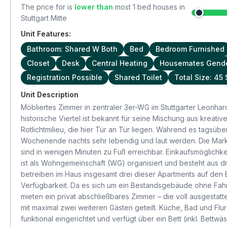
The price for
is
lower than
most
1
bed houses in
Stuttgart Mitte
Unit Features:
Bathroom: Shared W Both
Bed
Bedroom Furnished
Closet
Desk
Central Heating
Housemates Gende
Registration Possible
Shared Toilet
Total Size: 45
Unit Description
Möbliertes Zimmer in zentraler 3er-WG im Stuttgarter Leonhard
historische Viertel ist bekannt für seine Mischung aus kreat
Rotlichtmilieu, die hier Tür an Tür liegen. Während es tagsü
Wochenende nachts sehr lebendig und laut werden. Die Markt
sind in wenigen Minuten zu Fuß erreichbar. Einkaufsmöglichke
ist als Wohngemeinschaft (WG) organisiert und besteht aus d
betreiben im Haus insgesamt drei dieser Apartments auf den E
Verfügbarkeit. Da es sich um ein Bestandsgebäude ohne Fahrst
mieten ein privat abschließbares Zimmer – die voll ausgest
mit maximal zwei weiteren Gästen geteilt. Küche, Bad und Fl
funktional eingerichtet und verfügt über ein Bett (inkl. Bett